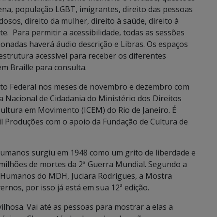
na, população LGBT, imigrantes, direito das pessoas
idosos, direito da mulher, direito à saúde, direito à
e. Para permitir a acessibilidade, todas as sessões
ionadas haverá áudio descrição e Libras. Os espaços
trutura acessível para receber os diferentes
m Braille para consulta.
strito Federal nos meses de novembro e dezembro com
a Nacional de Cidadania do Ministério dos Direitos
ltura em Movimento (ICEM) do Rio de Janeiro. É
l Produções com o apoio da Fundação de Cultura de
Humanos surgiu em 1948 como um grito de liberdade e
s milhões de mortes da 2ª Guerra Mundial. Segundo a
s Humanos do MDH, Juciara Rodrigues, a Mostra
nos, por isso já está em sua 12ª edição.
ilhosa. Vai até as pessoas para mostrar a elas a