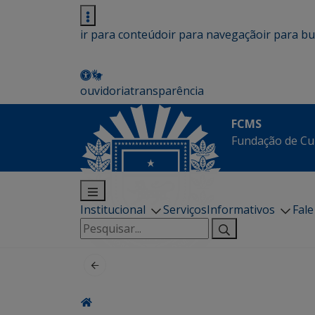
ir para conteúdo
ir para navegação
ir para b
ouvidoria
transparência
FCMS
Fundação de Cu
Institucional
Serviços
Informativos
Fal
Pesquisar
por: