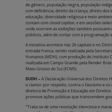
de gênero, população negra, população indíge
com deficiência, direito da criança, direito dos 
educação, diversidade religiosa e meio ambient
contam com
closed caption, e
em sessões selec
onde ocorrem as exibições também possuem es
públicos, além de contar com a programação e
A iniciativa acontece nas 26 capitais e no Di
entrada franca, sendo realizada pela Secretari
Humanos (MDH), com produção do Instituto Cu
realizada em Campo Grande pela Render Brasi
Mato Grosso do Sul (FCMS).
DUDH –
A Declaração Universal dos Direitos 
o clamor por respeito, contra o fascismo e o
diretora de Promoção e Educação em Direito
promove ações públicas que transcendem gover
“Trata-se de uma revolução silenciosa e marav