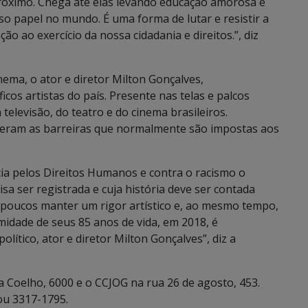
próximo. Chega até elas levando educação amorosa e
sso papel no mundo. É uma forma de lutar e resistir a
ão ao exercício da nossa cidadania e direitos.”, diz
nema, o ator e diretor Milton Gonçalves,
os artistas do país. Presente nas telas e palcos
 televisão, do teatro e do cinema brasileiros.
nceram as barreiras que normalmente são impostas aos
ncia pelos Direitos Humanos e contra o racismo o
isa ser registrada e cuja história deve ser contada
 poucos manter um rigor artístico e, ao mesmo tempo,
midade de seus 85 anos de vida, em 2018, é
ítico, ator e diretor Milton Gonçalves”, diz a
 Coelho, 6000 e o CCJOG na rua 26 de agosto, 453.
ou 3317-1795.