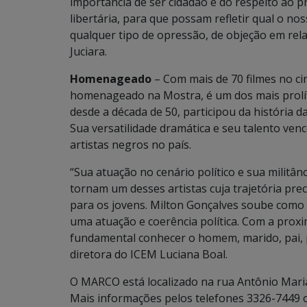
importância de ser cidadão e do respeito ao 
libertária, para que possam refletir qual o no
qualquer tipo de opressão, de objeção em relaç
Juciara.
Homenageado
– Com mais de 70 filmes no ci
homenageado na Mostra, é um dos mais prolífic
desde a década de 50, participou da história da
Sua versatilidade dramática e seu talento ve
artistas negros no país.
“Sua atuação no cenário político e sua militâ
tornam um desses artistas cuja trajetória prec
para os jovens. Milton Gonçalves soube como
uma atuação e coerência política. Com a proxi
fundamental conhecer o homem, marido, pai, pol
diretora do ICEM Luciana Boal.
O MARCO está localizado na rua Antônio Maria
Mais informações pelos telefones 3326-7449 