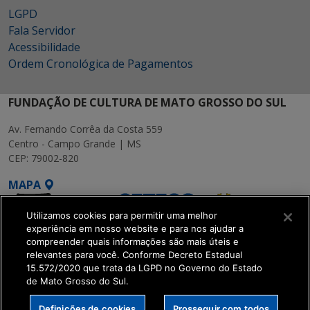
LGPD
Fala Servidor
Acessibilidade
Ordem Cronológica de Pagamentos
FUNDAÇÃO DE CULTURA DE MATO GROSSO DO SUL
Av. Fernando Corrêa da Costa 559
Centro - Campo Grande | MS
CEP: 79002-820
MAPA
Utilizamos cookies para permitir uma melhor
experiência em nosso website e para nos ajudar a
compreender quais informações são mais úteis e
relevantes para você. Conforme Decreto Estadual
15.572/2020 que trata da LGPD no Governo do Estado
SETDIG | Secretaria-
de Mato Grosso do Sul.
Executiva de
Transformação Digital
Definições de cookies
Prosseguir com todos