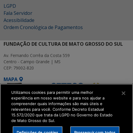
LGPD
Fala Servidor
Acessibilidade
Ordem Cronológica de Pagamentos
FUNDAÇÃO DE CULTURA DE MATO GROSSO DO SUL
Av. Fernando Corrêa da Costa 559
Centro - Campo Grande | MS
CEP: 79002-820
MAPA
Utilizamos cookies para permitir uma melhor
experiência em nosso website e para nos ajudar a
compreender quais informações são mais úteis e
relevantes para você. Conforme Decreto Estadual
15.572/2020 que trata da LGPD no Governo do Estado
SETDIG | Secretaria-
de Mato Grosso do Sul.
Executiva de
Transformação Digital
Definições de cookies
Prosseguir com todos