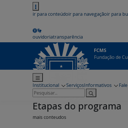
ir para conteúdo
ir para navegação
ir para b
ouvidoria
transparência
FCMS
Fundação de Cu
Institucional
Serviços
Informativos
Fal
Pesquisar
por:
Etapas do programa
mais conteudos