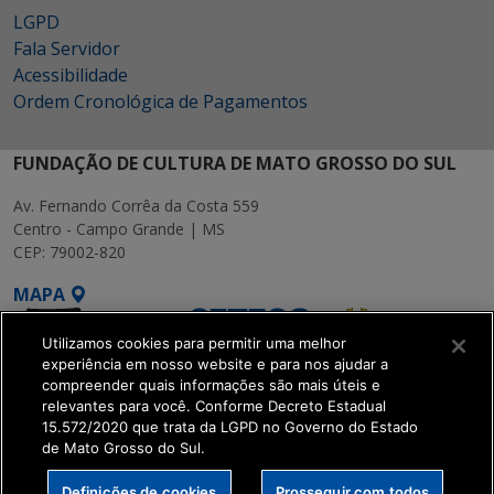
LGPD
Fala Servidor
Acessibilidade
Ordem Cronológica de Pagamentos
FUNDAÇÃO DE CULTURA DE MATO GROSSO DO SUL
Av. Fernando Corrêa da Costa 559
Centro - Campo Grande | MS
CEP: 79002-820
MAPA
Utilizamos cookies para permitir uma melhor
experiência em nosso website e para nos ajudar a
compreender quais informações são mais úteis e
relevantes para você. Conforme Decreto Estadual
15.572/2020 que trata da LGPD no Governo do Estado
SETDIG | Secretaria-
de Mato Grosso do Sul.
Executiva de
Transformação Digital
Definições de cookies
Prosseguir com todos