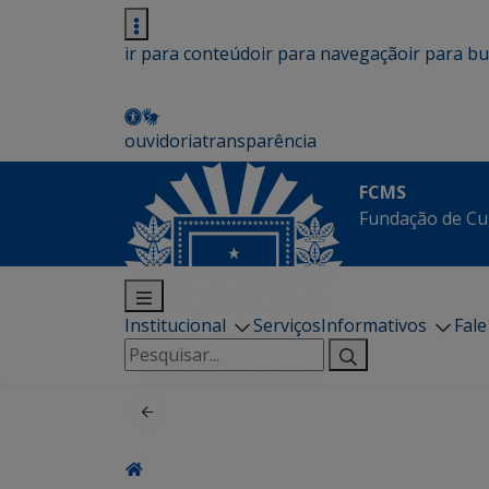
ir para conteúdo
ir para navegação
ir para b
ouvidoria
transparência
FCMS
Fundação de Cu
Institucional
Serviços
Informativos
Fal
Pesquisar
por: