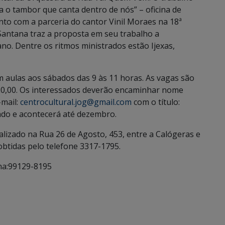
a o tambor que canta dentro de nós” – oficina de
nto com a parceria do cantor Vinil Moraes na 18ª
 Santana traz a proposta em seu trabalho a
no. Dentre os ritmos ministrados estão Ijexas,
m aulas aos sábados das 9 às 11 horas. As vagas são
120,00. Os interessados deverão encaminhar nome
-mail:
centrocultural.jog@gmail.com
com o título:
icado e acontecerá até dezembro.
calizado na Rua 26 de Agosto, 453, entre a Calógeras e
obtidas pelo telefone 3317-1795.
na:99129-8195