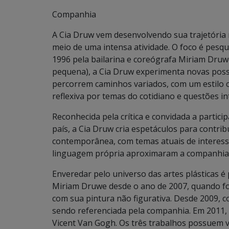
Companhia
A Cia Druw vem desenvolvendo sua trajetória 
meio de uma intensa atividade. O foco é pesqui
1996 pela bailarina e coreógrafa Miriam Dru
pequena), a Cia Druw experimenta novas possi
percorrem caminhos variados, com um estilo 
reflexiva por temas do cotidiano e questões 
Reconhecida pela crítica e convidada a partici
país, a Cia Druw cria espetáculos para contri
contemporânea, com temas atuais de interesse
linguagem própria aproximaram a companhia 
Enveredar pelo universo das artes plásticas é
Miriam Druwe desde o ano de 2007, quando foi 
com sua pintura não figurativa. Desde 2009, c
sendo referenciada pela companhia. Em 2011, a
Vicent Van Gogh. Os três trabalhos possuem 