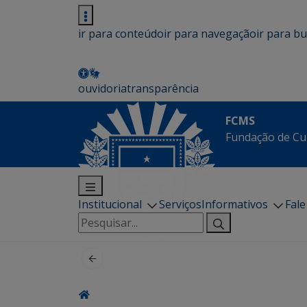
ir para conteúdo
ir para navegação
ir para b
ouvidoria
transparência
FCMS
Fundação de Cu
Institucional
Serviços
Informativos
Fal
Pesquisar
por: