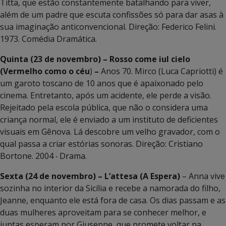
Titta, que estão constantemente batalhando para viver,
além de um padre que escuta confissões só para dar asas à
sua imaginação anticonvencional. Direção: Federico Felini.
1973. Comédia Dramática.
Quinta (23 de novembro)
–
Rosso come iul cielo
(Vermelho como o céu
)
–
Anos 70. Mirco (Luca Capriotti) é
um garoto toscano de 10 anos que é apaixonado pelo
cinema. Entretanto, após um acidente, ele perde a visão.
Rejeitado pela escola pública, que não o considera uma
criança normal, ele é enviado a um instituto de deficientes
visuais em Gênova. Lá descobre um velho gravador, com o
qual passa a criar estórias sonoras. Direção: Cristiano
Bortone. 2004 ‧ Drama.
Sexta (24 de novembro) – L’attesa (A Espera)
– Anna vive
sozinha no interior da Sicília e recebe a namorada do filho,
Jeanne, enquanto ele está fora de casa. Os dias passam e as
duas mulheres aproveitam para se conhecer melhor, e
juntas esperam por Giuseppe, que promete voltar na