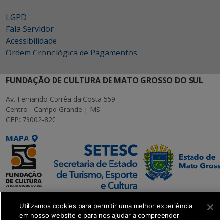
LGPD
Fala Servidor
Acessibilidade
Ordem Cronológica de Pagamentos
FUNDAÇÃO DE CULTURA DE MATO GROSSO DO SUL
Av. Fernando Corrêa da Costa 559
Centro - Campo Grande | MS
CEP: 79002-820
MAPA
SETDIG | Secretaria-
Utilizamos cookies para permitir uma melhor experiência
Executiva de
em nosso website e para nos ajudar a compreender