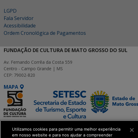
LGPD
Fala Servidor
Acessibilidade
Ordem Cronológica de Pagamentos
FUNDAÇÃO DE CULTURA DE MATO GROSSO DO SUL
Av. Fernando Corrêa da Costa 559
Centro - Campo Grande | MS
CEP: 79002-820
MAPA
SETDIG | Secretaria-
Utilizamos cookies para permitir uma melhor experiência
Executiva de
em nosso website e para nos ajudar a compreender