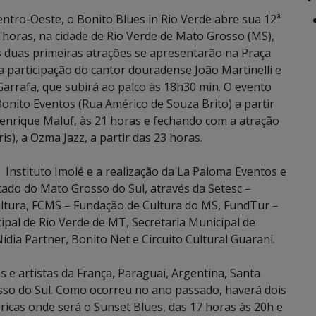
entro-Oeste, o Bonito Blues in Rio Verde abre sua 12ª
7h horas, na cidade de Rio Verde de Mato Grosso (MS),
s duas primeiras atrações se apresentarão na Praça
 participação do cantor douradense João Martinelli e
rrafa, que subirá ao palco às 18h30 min. O evento
nito Eventos (Rua Américo de Souza Brito) a partir
enrique Maluf, às 21 horas e fechando com a atração
s), a Ozma Jazz, a partir das 23 horas.
Instituto Imolé e a realização da La Paloma Eventos e
tado do Mato Grosso do Sul, através da Setesc –
ultura, FCMS – Fundação de Cultura do MS, FundTur –
pal de Rio Verde de MT, Secretaria Municipal de
ídia Partner, Bonito Net e Circuito Cultural Guarani.
 e artistas da França, Paraguai, Argentina, Santa
sso do Sul. Como ocorreu no ano passado, haverá dois
icas onde será o Sunset Blues, das 17 horas às 20h e