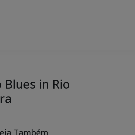
Blues in Rio
ira
eja Também