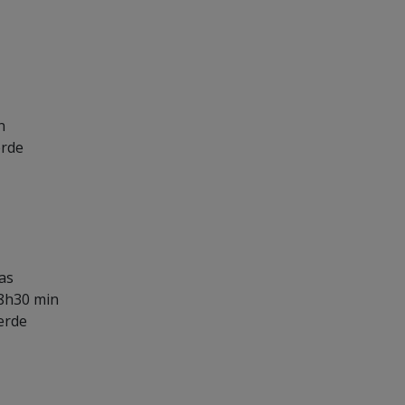
n
erde
as
8h30 min
erde