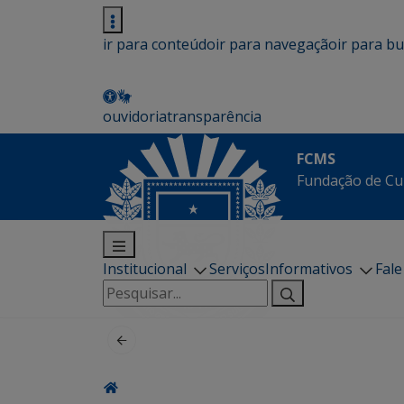
ir para conteúdo
ir para navegação
ir para b
ouvidoria
transparência
FCMS
Fundação de Cu
Institucional
Serviços
Informativos
Fal
Pesquisar
por: