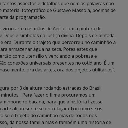
com tantos aspectos e detalhes que nem as palavras dão
to material fotográfico de Gustavo Massola, poemas de
parte da programação.
virou arte nas mãos de Aecio com a pintura de
Deus e símbolos da justiça divina. Depois de pintada,
ue era. Durante o trajeto que percorreu no caminhão a
para armazenar água na seca. Potes estes que
sertão como utensílio vivenciando a pobreza e
ão conexões universais presentes no cotidiano. É um
scimento, ora das artes, ora dos objetos utilitários”,
rgura por 8 de altura rodando estradas do Brasil
 minutos. “Para fazer o filme procuramos um
aminhoneiro bacana, para que a história fizesse
a arte ali presente se entrelaçam. Foi como se os
ão só o trajeto do caminhão mas de todos nós
sso, da nossa família mas é também uma história de