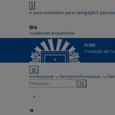
ir para conteúdo
ir para navegação
ir para b
ouvidoria
transparência
FCMS
Fundação de Cu
Institucional
Serviços
Informativos
Fal
Pesquisar
por: