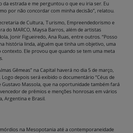
 da estrada e me perguntou o que eu iria ser. Eu
esmo por não concordar com minha decisão”, relatou.
Secretaria de Cultura, Turismo, Empreendedorismo e
dora do MARCO, Maysa Barros, além de artistas
a, Jonir Figueiredo, Ana Ruas, entre outros. “Posso
a história linda, alguém que tinha um objetivo, uma
 do contexto. Ele provou que quando se tem uma meta
s.
lmas Gêmeas” na Capital haverá no dia 5 de março,
. Logo depois será exibido o documentário “Céus de
me Gustavo Massola, que na oportunidade também fará
 vencedor de prêmios e menções honrosas em vários
, Argentina e Brasil.
rimórdios na Mesopotania até a contemporaneidade