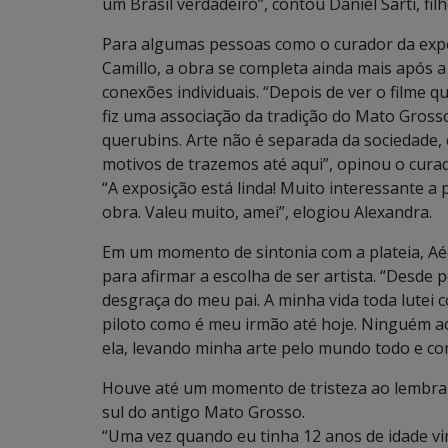
um Brasil verdadeiro”, contou Daniel Sarti, filh
Para algumas pessoas como o curador da exposi
Camillo, a obra se completa ainda mais após a
conexões individuais. “Depois de ver o filme qu
fiz uma associação da tradição do Mato Grosso 
querubins. Arte não é separada da sociedade, 
motivos de trazemos até aqui”, opinou o curad
“A exposição está linda! Muito interessante a 
obra. Valeu muito, amei”, elogiou Alexandra.
Em um momento de sintonia com a plateia, Aéc
para afirmar a escolha de ser artista. “Desde p
desgraça do meu pai. A minha vida toda lutei c
piloto como é meu irmão até hoje. Ninguém a
ela, levando minha arte pelo mundo todo e c
Houve até um momento de tristeza ao lembrar
sul do antigo Mato Grosso.
“Uma vez quando eu tinha 12 anos de idade v