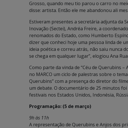
Grosso, quando meu tio parou o carro no meio
disse: artista. Então ele me abandonou ali m
Estiveram presentes a secretária adjunta da 
Inovação (Sectei), Andréa Freire, a coordena
renomados do Estado, como Humberto Espíndol
dizer que conheci hoje uma pessoa linda de um
ideia poética e correu atrás, não saiu nunca
se chega em qualquer lugar”, elogiou Ana Rua
Como parte da vinda de “Céu de Querubins – A
no MARCO um ciclo de palestras sobre o tema
Querubins” com a presença do diretor do fil
um debate. O documentário de 25 minutos foi
festivais nos Estados Unidos, Indonésia, Rússia
Programação: (5 de março)
9h às 11h
A representação de Querubins e Anjos dos p