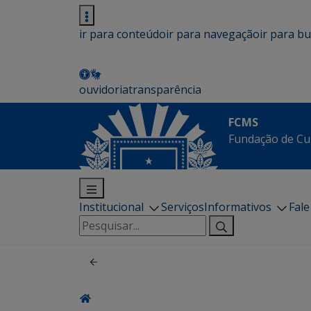
ir para conteúdo
ir para navegação
ir para b
ouvidoria
transparência
FCMS
Fundação de Cu
Institucional
Serviços
Informativos
Fal
Pesquisar
por: