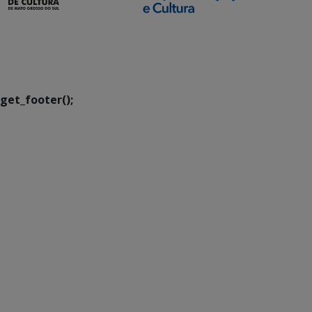
SETDIG | Secretaria-
Executiva de
Transformação Digital
get_footer();