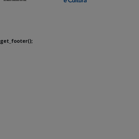
SETDIG | Secretaria-
Executiva de
Transformação Digital
get_footer();