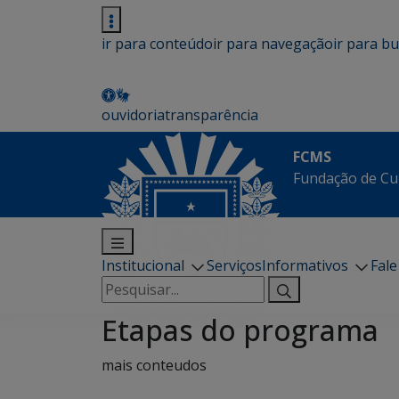
ir para conteúdo
ir para navegação
ir para b
ouvidoria
transparência
FCMS
Fundação de Cu
Institucional
Serviços
Informativos
Fal
Pesquisar
por:
Etapas do programa
mais conteudos