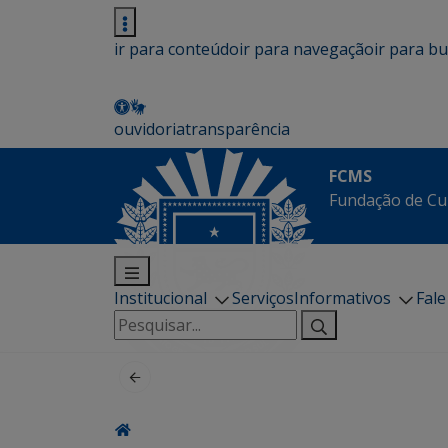
ir para conteúdo
ir para navegação
ir para b
ouvidoria
transparência
FCMS
Fundação de Cu
Institucional
Serviços
Informativos
Fal
Pesquisar
por: