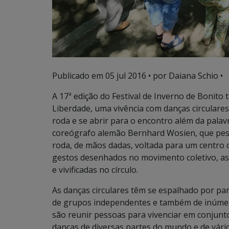
Publicado em
05 jul 2016
• por Daiana Schio •
A 17ª edição do Festival de Inverno de Bonito 
Liberdade, uma vivência com danças circulares
roda e se abrir para o encontro além da palav
coreógrafo alemão Bernhard Wosien, que pesqu
roda, de mãos dadas, voltada para um centro 
gestos desenhados no movimento coletivo, as 
e vivificadas no círculo.
As danças circulares têm se espalhado por parq
de grupos independentes e também de inúmeras
são reunir pessoas para vivenciar em conjunto
danças de diversas partes do mundo e de vário