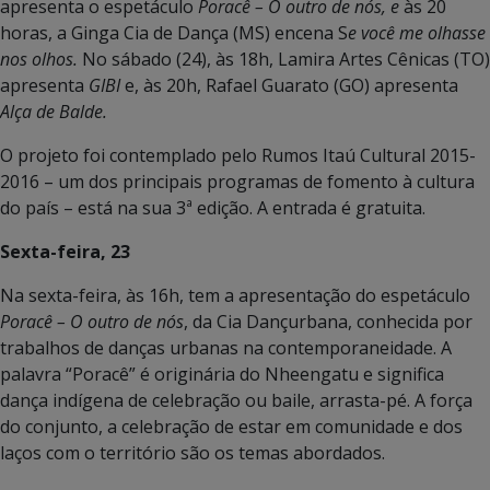
apresenta o espetáculo
Poracê – O outro de nós, e
às 20
horas, a Ginga Cia de Dança (MS) encena S
e você me olhasse
nos olhos.
No sábado (24), às 18h, Lamira Artes Cênicas (TO)
apresenta
GIBI
e, às 20h, Rafael Guarato (GO) apresenta
Alça de Balde.
O projeto foi contemplado pelo Rumos Itaú Cultural 2015-
2016 – um dos principais programas de fomento à cultura
do país – está na sua 3ª edição. A entrada é gratuita.
Sexta-feira, 23
Na sexta-feira, às 16h, tem a apresentação do espetáculo
Poracê – O outro de nós
, da Cia Dançurbana, conhecida por
trabalhos de danças urbanas na contemporaneidade. A
palavra “Poracê” é originária do Nheengatu e significa
dança indígena de celebração ou baile, arrasta-pé. A força
do conjunto, a celebração de estar em comunidade e dos
laços com o território são os temas abordados.