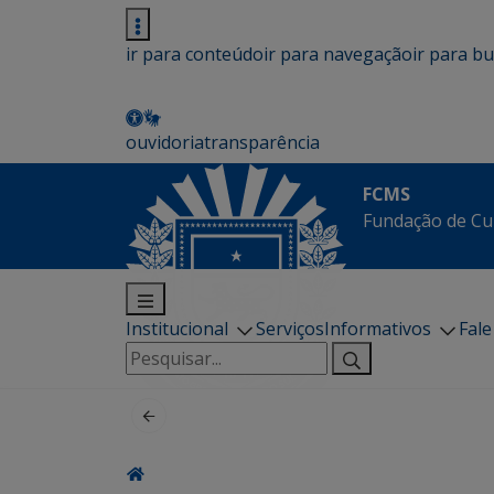
ir para conteúdo
ir para navegação
ir para b
ouvidoria
transparência
FCMS
Fundação de Cu
Institucional
Serviços
Informativos
Fal
Pesquisar
por: