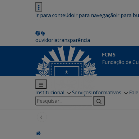
ir para conteúdo
ir para navegação
ir para b
ouvidoria
transparência
FCMS
Fundação de Cu
Institucional
Serviços
Informativos
Fal
Pesquisar
por: