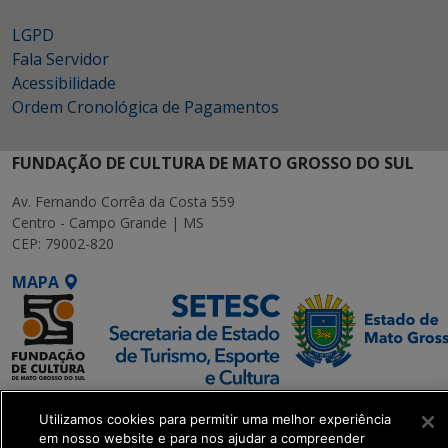
LGPD
Fala Servidor
Acessibilidade
Ordem Cronológica de Pagamentos
FUNDAÇÃO DE CULTURA DE MATO GROSSO DO SUL
Av. Fernando Corrêa da Costa 559
Centro - Campo Grande | MS
CEP: 79002-820
MAPA
SETDIG | Secretaria-
Utilizamos cookies para permitir uma melhor experiência
Executiva de
em nosso website e para nos ajudar a compreender