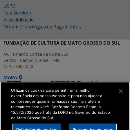
LGPD
Fala Servidor
Acessibilidade
Ordem Cronológica de Pagamentos
FUNDAÇÃO DE CULTURA DE MATO GROSSO DO SUL
Av. Fernando Corrêa da Costa 559
Centro - Campo Grande | MS
CEP: 79002-820
MAPA
Utilizamos cookies para permitir uma melhor
experiência em nosso website e para nos ajudar a
compreender quais informações são mais úteis e
relevantes para você. Conforme Decreto Estadual
15.572/2020 que trata da LGPD no Governo do Estado
SETDIG | Secretaria-
de Mato Grosso do Sul.
Executiva de
Transformação Digital
Definições de cookies
Prosseguir com todos