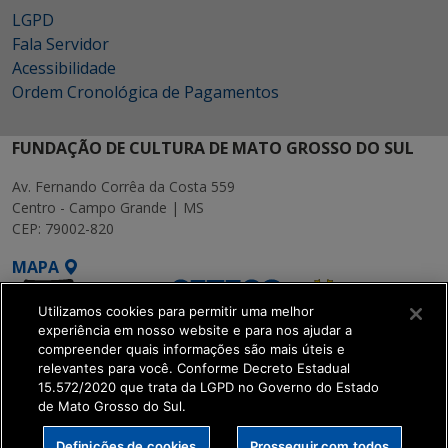
LGPD
Fala Servidor
Acessibilidade
Ordem Cronológica de Pagamentos
FUNDAÇÃO DE CULTURA DE MATO GROSSO DO SUL
Av. Fernando Corrêa da Costa 559
Centro - Campo Grande | MS
CEP: 79002-820
MAPA
Utilizamos cookies para permitir uma melhor
experiência em nosso website e para nos ajudar a
compreender quais informações são mais úteis e
relevantes para você. Conforme Decreto Estadual
15.572/2020 que trata da LGPD no Governo do Estado
SETDIG | Secretaria-
de Mato Grosso do Sul.
Executiva de
Transformação Digital
Definições de cookies
Prosseguir com todos