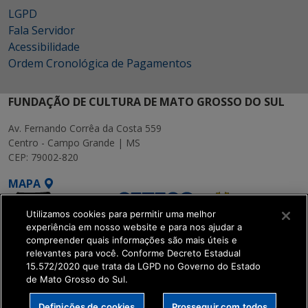
LGPD
Fala Servidor
Acessibilidade
Ordem Cronológica de Pagamentos
FUNDAÇÃO DE CULTURA DE MATO GROSSO DO SUL
Av. Fernando Corrêa da Costa 559
Centro - Campo Grande | MS
CEP: 79002-820
MAPA
Utilizamos cookies para permitir uma melhor
experiência em nosso website e para nos ajudar a
compreender quais informações são mais úteis e
relevantes para você. Conforme Decreto Estadual
15.572/2020 que trata da LGPD no Governo do Estado
SETDIG | Secretaria-
de Mato Grosso do Sul.
Executiva de
Transformação Digital
Definições de cookies
Prosseguir com todos