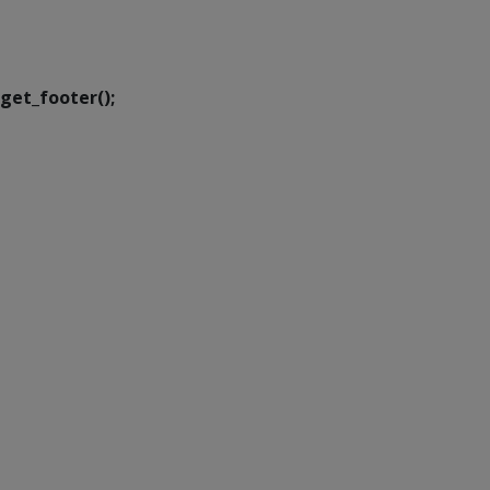
Executiva de
Transformação Digital
get_footer();