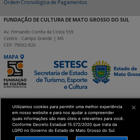
Ordem Cronológica de Pagamentos
FUNDAÇÃO DE CULTURA DE MATO GROSSO DO SUL
Av. Fernando Corrêa da Costa 559
Centro - Campo Grande | MS
CEP: 79002-820
MAPA
SETDIG | Secretaria-
Executiva de
Utilizamos cookies para permitir uma melhor experiência
Transformação Digital
em nosso website e para nos ajudar a compreender
quais informações são mais úteis e relevantes para você.
Conforme Decreto Estadual 15.572/2020 que trata da
get_footer();
LGPD no Governo do Estado de Mato Grosso do Sul.