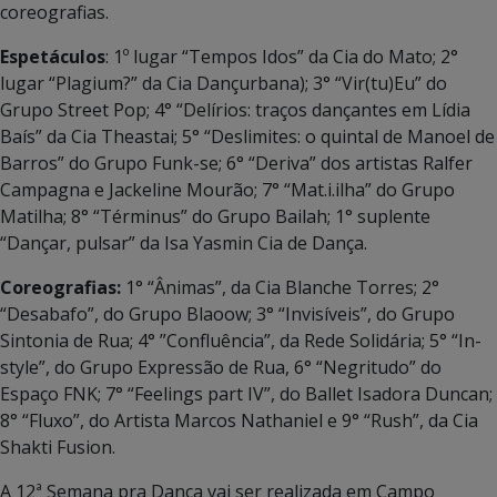
coreografias.
Espetáculos
: 1º lugar “Tempos Idos” da Cia do Mato; 2°
lugar “Plagium?” da Cia Dançurbana); 3° “Vir(tu)Eu” do
Grupo Street Pop; 4° “Delírios: traços dançantes em Lídia
Baís” da Cia Theastai; 5° “Deslimites: o quintal de Manoel de
Barros” do Grupo Funk-se; 6° “Deriva” dos artistas Ralfer
Campagna e Jackeline Mourão; 7° “Mat.i.ilha” do Grupo
Matilha; 8° “Términus” do Grupo Bailah; 1° suplente
“Dançar, pulsar” da Isa Yasmin Cia de Dança.
Coreografias:
1° “Ânimas”, da Cia Blanche Torres; 2°
“Desabafo”, do Grupo Blaoow; 3° “Invisíveis”, do Grupo
Sintonia de Rua; 4° ”Confluência”, da Rede Solidária; 5° “In-
style”, do Grupo Expressão de Rua, 6° “Negritudo” do
Espaço FNK; 7° “Feelings part IV”, do Ballet Isadora Duncan;
8° “Fluxo”, do Artista Marcos Nathaniel e 9° “Rush”, da Cia
Shakti Fusion.
A 12ª Semana pra Dança vai ser realizada em Campo