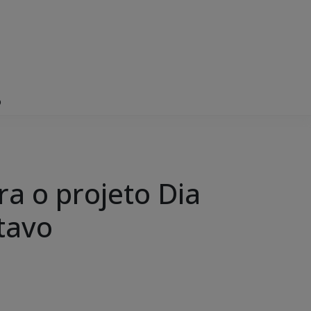
o
a o projeto Dia
stavo