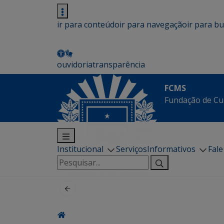
ir para conteúdo
ir para navegação
ir para b
ouvidoria
transparência
FCMS
Fundação de Cu
Institucional
Serviços
Informativos
Fal
Pesquisar
por: