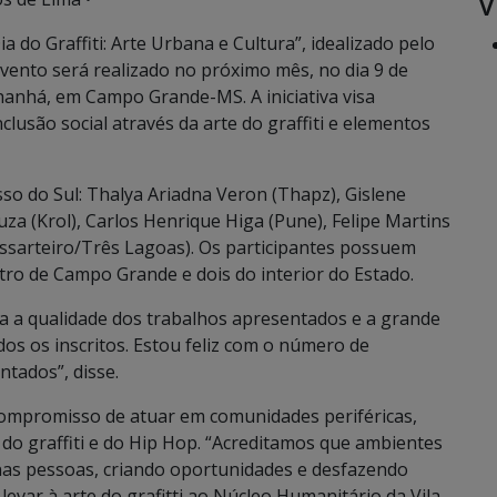
V
ia do Graffiti: Arte Urbana e Cultura”, idealizado pelo
evento será realizado no próximo mês, no dia 9 de
anhá, em Campo Grande-MS. A iniciativa visa
usão social através da arte do graffiti e elementos
so do Sul: Thalya Ariadna Veron (Thapz), Gislene
a (Krol), Carlos Henrique Higa (Pune), Felipe Martins
ssarteiro/Três Lagoas). Os participantes possuem
atro de Campo Grande e dois do interior do Estado.
ca a qualidade dos trabalhos apresentados e a grande
os os inscritos. Estou feliz com o número de
ntados”, disse.
compromisso de atuar em comunidades periféricas,
o do graffiti e do Hip Hop. “Acreditamos que ambientes
as pessoas, criando oportunidades e desfazendo
levar à arte do grafitti ao Núcleo Humanitário da Vila