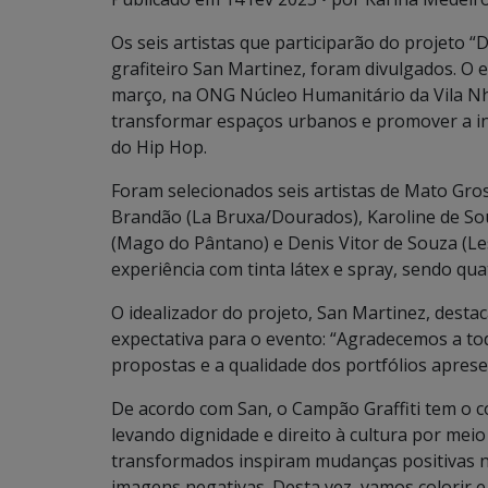
Os seis artistas que participarão do projeto “D
grafiteiro San Martinez, foram divulgados. O 
março, na ONG Núcleo Humanitário da Vila Nh
transformar espaços urbanos e promover a incl
do Hip Hop.
Foram selecionados seis artistas de Mato Gros
Brandão (La Bruxa/Dourados), Karoline de Souz
(Mago do Pântano) e Denis Vitor de Souza (Le
experiência com tinta látex e spray, sendo qu
O idealizador do projeto, San Martinez, desta
expectativa para o evento: “Agradecemos a tod
propostas e a qualidade dos portfólios aprese
De acordo com San, o Campão Graffiti tem o 
levando dignidade e direito à cultura por mei
transformados inspiram mudanças positivas n
imagens negativas. Desta vez, vamos colorir e 