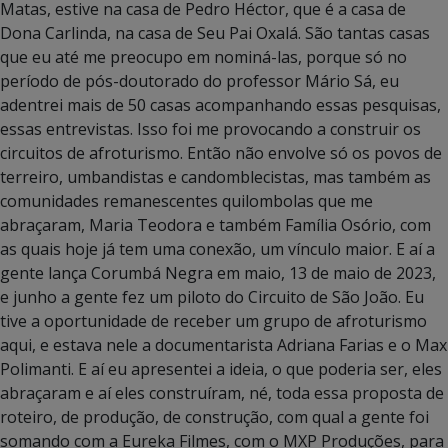
Matas, estive na casa de Pedro Héctor, que é a casa de
Dona Carlinda, na casa de Seu Pai Oxalá. São tantas casas
que eu até me preocupo em nominá-las, porque só no
período de pós-doutorado do professor Mário Sá, eu
adentrei mais de 50 casas acompanhando essas pesquisas,
essas entrevistas. Isso foi me provocando a construir os
circuitos de afroturismo. Então não envolve só os povos de
terreiro, umbandistas e candomblecistas, mas também as
comunidades remanescentes quilombolas que me
abraçaram, Maria Teodora e também Família Osório, com
as quais hoje já tem uma conexão, um vínculo maior. E aí a
gente lança Corumbá Negra em maio, 13 de maio de 2023,
e junho a gente fez um piloto do Circuito de São João. Eu
tive a oportunidade de receber um grupo de afroturismo
aqui, e estava nele a documentarista Adriana Farias e o Max
Polimanti. E aí eu apresentei a ideia, o que poderia ser, eles
abraçaram e aí eles construíram, né, toda essa proposta de
roteiro, de produção, de construção, com qual a gente foi
somando com a Eureka Filmes, com o MXP Produções, para