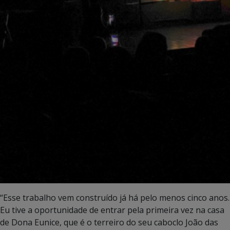
“Esse trabalho vem construído já há pelo menos cinco anos.
Eu tive a oportunidade de entrar pela primeira vez na casa
de Dona Eunice, que é o terreiro do seu caboclo João das