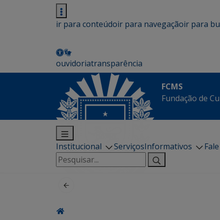
ir para conteúdo
ir para navegação
ir para b
ouvidoria
transparência
FCMS
Fundação de Cu
Institucional
Serviços
Informativos
Fal
Pesquisar
por: