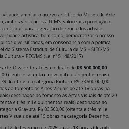
s, visando ampliar o acervo artístico do Museu de Arte
ambos vinculados à FCMS, valorizar a produção e
e contribuir para a geração de renda dos artistas
iversidade artística, bem como, democratizar o acesso
blicos diversificados, em consonância com a política
 Lei do Sistema Estadual de Cultura de MS – SIEC/MS
 da Cultura – PEC/MS (Lei nº 5.148/2017)
arte. O valor total deste edital é de
R$ 500.000,00
0,00 (cento e setenta e nove mil e quinhentos reais)
 39 de obras na categoria Pintura; R$ 73.500.000,00
ados ao fomento às Artes Visuais de até 18 obras na
 reais) destinados ao fomento às Artes Visuais de até 20
itenta e três mil e quinhentos reais) destinados ao
tegoria Gravura; R$ 83.500,00 (oitenta e três mil e
rtes Visuais de até 19 obras na categoria Desenho.
dia 12 de fevereiro de 2025 até às 18 horas (dezoito