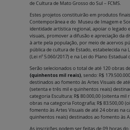
de Cultura de Mato Grosso do Sul – FCMS.
Estes projetos constituirão em produtos finai
Contemporânea e do Museu de Imagem e Som, 
identidade artística regional, apoiar o legado 
visuais, promover a difusão e apreciação da d
à arte pela população, por meio de acervos pú
pública de cultura de Estado, estabelecida na
(Lei nº 5.060/2017) e na Lei do Plano Estadual
Serão selecionados o total de até 120 obras de 
(quinhentos mil reais)
, sendo: R$ 179.500.00
destinados ao fomento às Artes Visuais de até
(setenta e três mil e quinhentos reais) destin
categoria Escultura; R$ 80.000,00 (oitenta mil
obras na categoria Fotografia; R$ 83.500,00 (o
fomento às Artes Visuais de até 24 obras na ca
quinhentos reais) destinados ao fomento às A
As inscrições podem ser feitas de 09 horas do 