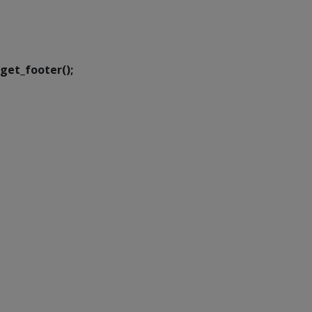
Executiva de
Transformação Digital
get_footer();