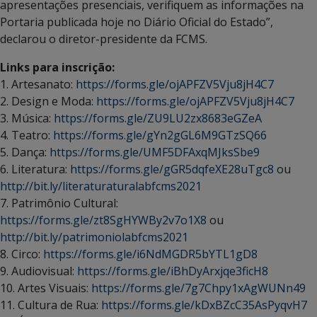
apresentações presenciais, verifiquem as informações na
Portaria publicada hoje no Diário Oficial do Estado”,
declarou o diretor-presidente da FCMS.
Links para inscrição:
1. Artesanato:
https://forms.gle/ojAPFZV5Vju8jH4C7
2. Design e Moda:
https://forms.gle/ojAPFZV5Vju8jH4C7
3. Música:
https://forms.gle/ZU9LU2zx8683eGZeA
4. Teatro:
https://forms.gle/gYn2gGL6M9GTzSQ66
5. Dança:
https://forms.gle/UMF5DFAxqMJksSbe9
6. Literatura:
https://forms.gle/gGR5dqfeXE28uTgc8
ou
http://bit.ly/literaturaturalabfcms2021
7. Patrimônio Cultural:
https://forms.gle/zt8SgHYWBy2v7o1X8
ou
http://bit.ly/patrimoniolabfcms2021
8. Circo:
https://forms.gle/i6NdMGDR5bYTL1gD8
9. Audiovisual:
https://forms.gle/iBhDyArxjqe3ficH8
10. Artes Visuais:
https://forms.gle/7g7Chpy1xAgWUNn49
11. Cultura de Rua:
https://forms.gle/kDxBZcC35AsPyqvH7