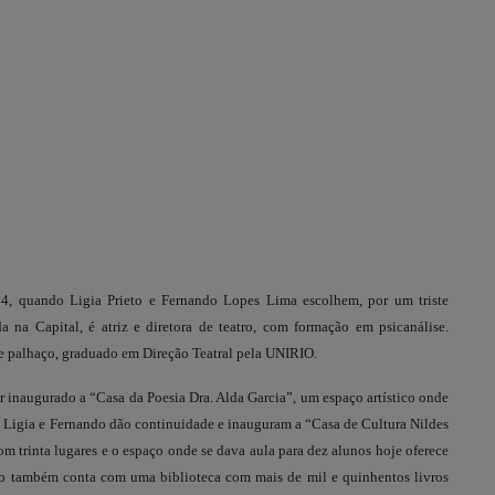
4, quando Ligia Prieto e Fernando Lopes Lima escolhem, por um triste
 na Capital, é atriz e diretora de teatro, com formação em psicanálise.
r e palhaço, graduado em Direção Teatral pela UNIRIO.
r inaugurado a “Casa da Poesia Dra. Alda Garcia”, um espaço artístico onde
. Ligia e Fernando dão continuidade e inauguram a “Casa de Cultura Nildes
om trinta lugares e o espaço onde se dava aula para dez alunos hoje oferece
eto também conta com uma biblioteca com mais de mil e quinhentos livros