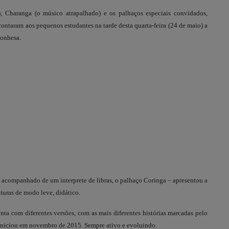
a), Charanga (o músico atrapalhado) e os palhaços especiais convidados,
) contaram aos pequenos estudantes na tarde desta quarta-feira (24 de maio) a
lonhesa.
– acompanhado de um interprete de libras, o palhaço Coringa – apresentou a
nturas de modo leve, didático.
nta com diferentes versões, com as mais diferentes histórias marcadas pelo
e iniciou em novembro de 2015. Sempre ativo e evoluindo.