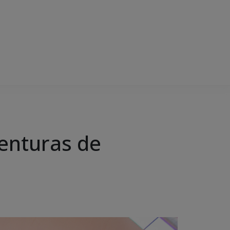
enturas de
a