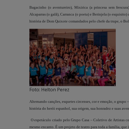
Bagacinho (o aventureiro), Mixirica (a princesa sem frescur
Alcaparras (o galã), Carranca (o poeta) e Berinjela (o esquisito
história de Dom Quixote comandados pelo chefe da trupe, o Bo
Foto: Helton Perez
Alternando canções, esquetes circenses, cor e emoção, o grupo 
história do herói espanhol, sua origem, sua honradez e suas ave
O espetáculo criado pelo Grupo Casa – Coletivo de Artistas co
mesmo encanto. É um projeto de teatro para toda a família, qu