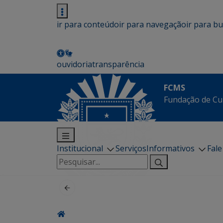
ir para conteúdo
ir para navegação
ir para b
ouvidoria
transparência
FCMS
Fundação de Cu
Institucional
Serviços
Informativos
Fal
Pesquisar
por: