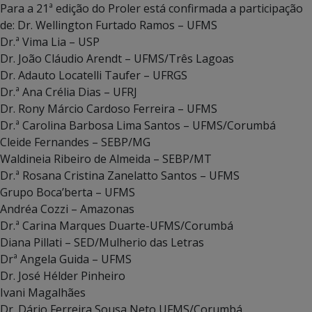
Para a 21ª edição do Proler está confirmada a participação
de: Dr. Wellington Furtado Ramos – UFMS
Dr.ª Vima Lia – USP
Dr. João Cláudio Arendt – UFMS/Três Lagoas
Dr. Adauto Locatelli Taufer – UFRGS
Dr.ª Ana Crélia Dias – UFRJ
Dr. Rony Márcio Cardoso Ferreira – UFMS
Dr.ª Carolina Barbosa Lima Santos – UFMS/Corumbá
Cleide Fernandes – SEBP/MG
Waldineia Ribeiro de Almeida – SEBP/MT
Dr.ª Rosana Cristina Zanelatto Santos – UFMS
Grupo Boca’berta – UFMS
Andréa Cozzi – Amazonas
Dr.ª Carina Marques Duarte-UFMS/Corumbá
Diana Pillati – SED/Mulherio das Letras
Drª Angela Guida – UFMS
Dr. José Hélder Pinheiro
Ivani Magalhães
Dr. Dário Ferreira Sousa Neto UFMS/Corumbá