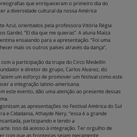
coreografias que enriqueceram o primeiro dia do
er a diversidade cultural da nossa América
e Azul, orientados pela professora Vitória Régia
 Gardel, “El dia que me quieras”. A aluna Maiza
ntina ensaiando para a apresentação. “Foi uma
hecer mais os outros países através da dança”,
com a participação da trupe do Circo Medellín
undador e diretor do grupo, Carlos Alvarez, diz
 fazem um esforço de promover um festival como este.
ecer a integração latino-americana.
 com este evento, dão uma atenção ao presente dessas
rma.
agonizam as apresentações no Festival América do Sul
ra e Cidadania, Athayde Nery, “essa é a grande
encantada, participando e tendo a
 arte. Isso dá acesso à integração. Ter orgulho de
azer com que as fronteiras sejam meramente