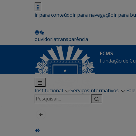
ir para conteúdo
ir para navegação
ir para b
ouvidoria
transparência
FCMS
Fundação de Cu
Institucional
Serviços
Informativos
Fal
Pesquisar
por: