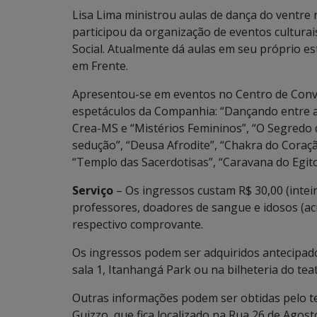
Lisa Lima ministrou aulas de dança do ventre n
participou da organização de eventos culturai
Social. Atualmente dá aulas em seu próprio es
em Frente.
Apresentou-se em eventos no Centro de Conv
espetáculos da Companhia: “Dançando entre a
Crea-MS e “Mistérios Femininos”, “O Segredo d
sedução”, “Deusa Afrodite”, “Chakra do Coração
“Templo das Sacerdotisas”, “Caravana do Egit
Serviço
– Os ingressos custam R$ 30,00 (inteir
professores, doadores de sangue e idosos (ac
respectivo comprovante.
Os ingressos podem ser adquiridos antecipados
sala 1, Itanhangá Park ou na bilheteria do tea
Outras informações podem ser obtidas pelo te
Guizzo, que fica localizado na Rua 26 de Agosto