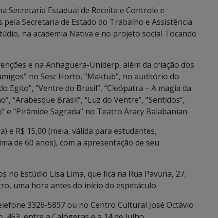
a Secretaria Estadual de Receita e Controle e
s pela Secretaria de Estado do Trabalho e Assistência
túdio, na academia Nativa e no projeto social Tocando
enções e na Anhaguera-Uniderp, além da criação dos
migos” no Sesc Horto, “Maktub”, no auditório do
o Egito”, “Ventre do Brasil”, “Cleópatra – A magia da
”, “Arabesque Brasil”, “Luz do Ventre”, “Sentidos”,
o” e “Pirâmide Sagrada” no Teatro Aracy Balabanian.
a) e R$ 15,00 (meia, válida para estudantes,
ima de 60 anos), com a apresentação de seu
 no Estúdio Lisa Lima, que fica na Rua Pavuna, 27,
tro, uma hora antes do início do espetáculo.
lefone 3326-5897 ou no Centro Cultural José Octávio
, 453, entre a Calógeras e a 14 de Julho.