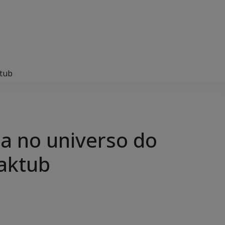
ktub
ra no universo do
aktub