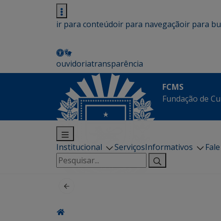
ir para conteúdo
ir para navegação
ir para b
ouvidoria
transparência
FCMS
Fundação de Cu
Institucional
Serviços
Informativos
Fal
Pesquisar
por: