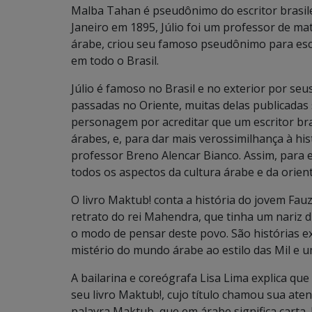
Malba Tahan é pseudônimo do escritor brasilei
Janeiro em 1895, Júlio foi um professor de ma
árabe, criou seu famoso pseudônimo para escr
em todo o Brasil.
Júlio é famoso no Brasil e no exterior por seu
passadas no Oriente, muitas delas publicadas
personagem por acreditar que um escritor br
árabes, e, para dar mais verossimilhança à his
professor Breno Alencar Bianco. Assim, para e
todos os aspectos da cultura árabe e da orient
O livro Maktub! conta a história do jovem Fauzi
retrato do rei Mahendra, que tinha um nariz d
o modo de pensar deste povo. São histórias e
mistério do mundo árabe ao estilo das Mil e u
A bailarina e coreógrafa Lisa Lima explica qu
seu livro Maktub!, cujo título chamou sua aten
palavra Maktub, que em árabe significa carta. 