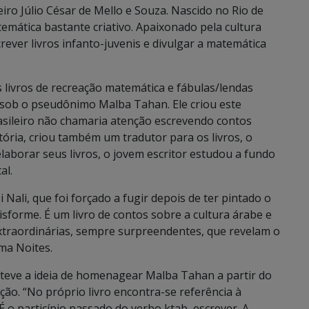
ro Júlio César de Mello e Souza. Nascido no Rio de
temática bastante criativo. Apaixonado pela cultura
ever livros infanto-juvenis e divulgar a matemática
s livros de recreação matemática e fábulas/lendas
 sob o pseudônimo Malba Tahan. Ele criou este
asileiro não chamaria atenção escrevendo contos
tória, criou também um tradutor para os livros, o
laborar seus livros, o jovem escritor estudou a fundo
al.
 Nali, que foi forçado a fugir depois de ter pintado o
isforme. É um livro de contos sobre a cultura árabe e
xtraordinárias, sempre surpreendentes, que revelam o
ma Noites.
e teve a ideia de homenagear Malba Tahan a partir do
ção. “No próprio livro encontra-se referência à
É o particípio passado do verbo ktab, escrever. A