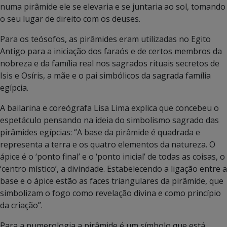
numa pirâmide ele se elevaria e se juntaria ao sol, tomando
o seu lugar de direito com os deuses.
Para os teósofos, as pirâmides eram utilizadas no Egito
Antigo para a iniciação dos faraós e de certos membros da
nobreza e da família real nos sagrados rituais secretos de
Isis e Osíris, a mãe e o pai simbólicos da sagrada família
egípcia.
A bailarina e coreógrafa Lisa Lima explica que concebeu o
espetáculo pensando na ideia do simbolismo sagrado das
pirâmides egípcias: “A base da pirâmide é quadrada e
representa a terra e os quatro elementos da natureza. O
ápice é o ‘ponto final’ e o ‘ponto inicial’ de todas as coisas, o
‘centro místico’, a divindade. Estabelecendo a ligação entre a
base e o ápice estão as faces triangulares da pirâmide, que
simbolizam o fogo como revelação divina e como princípio
da criação”.
Para a numerologia a pirâmide é um símbolo que está