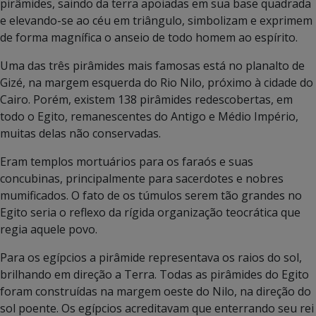
pirâmides, saindo da terra apoiadas em sua base quadrada
e elevando-se ao céu em triângulo, simbolizam e exprimem
de forma magnífica o anseio de todo homem ao espírito.
Uma das três pirâmides mais famosas está no planalto de
Gizé, na margem esquerda do Rio Nilo, próximo à cidade do
Cairo. Porém, existem 138 pirâmides redescobertas, em
todo o Egito, remanescentes do Antigo e Médio Império,
muitas delas não conservadas.
Eram templos mortuários para os faraós e suas
concubinas, principalmente para sacerdotes e nobres
mumificados. O fato de os túmulos serem tão grandes no
Egito seria o reflexo da rígida organização teocrática que
regia aquele povo.
Para os egípcios a pirâmide representava os raios do sol,
brilhando em direção a Terra. Todas as pirâmides do Egito
foram construídas na margem oeste do Nilo, na direção do
sol poente. Os egípcios acreditavam que enterrando seu rei