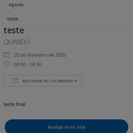
Agenda
teste
teste
QUANDO
20 de fevereiro de 2026
08:00 - 08:30
ADICIONAR AO CALENDÁRIO
Baixar ICS
Google Agenda
iCalendar
Office 365
Outlook Live
teste final
Avaliar este site