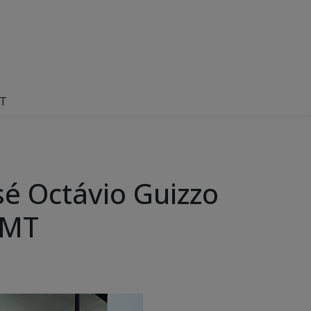
MT
sé Octávio Guizzo
 MT