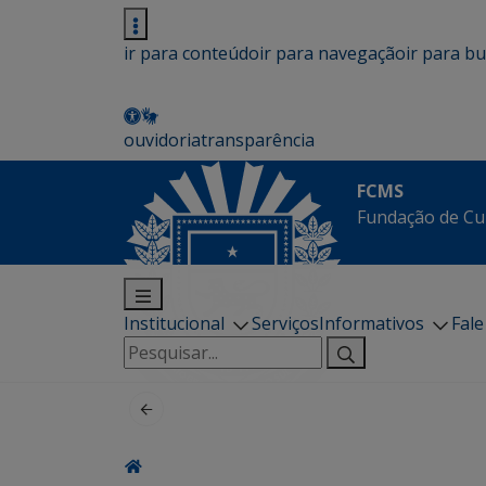
ir para conteúdo
ir para navegação
ir para b
ouvidoria
transparência
FCMS
Fundação de Cu
Institucional
Serviços
Informativos
Fal
Pesquisar
por: