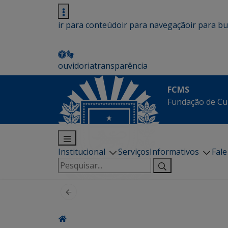
ir para conteúdo
ir para navegação
ir para b
ouvidoria
transparência
FCMS
Fundação de Cu
Institucional
Serviços
Informativos
Fal
Pesquisar
por: