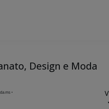
sanato, Design e Moda
V
da.ms •