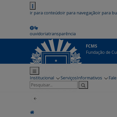
ir para conteúdo
ir para navegação
ir para b
ouvidoria
transparência
FCMS
Fundação de Cu
Institucional
Serviços
Informativos
Fal
Pesquisar
por: