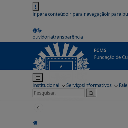
ir para conteúdo
ir para navegação
ir para b
ouvidoria
transparência
FCMS
Fundação de Cu
Institucional
Serviços
Informativos
Fal
Pesquisar
por: