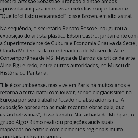
mestre-artesão Sebastião Brandão e então ambos
aproveitaram para improvisar melodias conjuntamente.
“Que fofo! Estou encantado!”, disse Brown, em alto astral.
Na sequência, o secretário Renato Roscoe inaugurou a
exposição do artista plástico Edson Castro, juntamente com
a Superintendente de Cultura e Economia Criativa da Sectei,
Cláudia Medeiros: da coordenadora do Museu de Arte
Contemporânea de MS, Maysa de Barros; da crítica de arte
Aline Figueiredo, entre outras autoridades, no Museu de
História do Pantanal.
“Ele é corumbaense, mas vive em Paris há muitos anos e
retorna à terra natal com louvor, sendo elogiadíssimo na
Europa por seu trabalho focado no abstracionismo. A
exposição apresenta as mais recentes obras dele, que
estão belíssimas”, disse Renato. Na fachada do Muhpan, o
grupo Algo+Ritmo realizou projeções audivisuais
mapeadas no edifício com elementos regionais muito
apreciada pelos presentes.