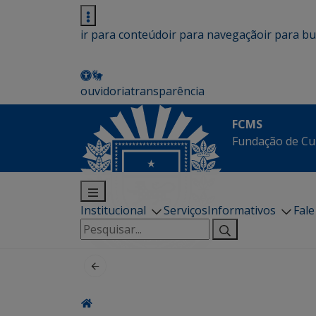
ir para conteúdo
ir para navegação
ir para b
ouvidoria
transparência
FCMS
Fundação de Cu
Institucional
Serviços
Informativos
Fal
Pesquisar
por: