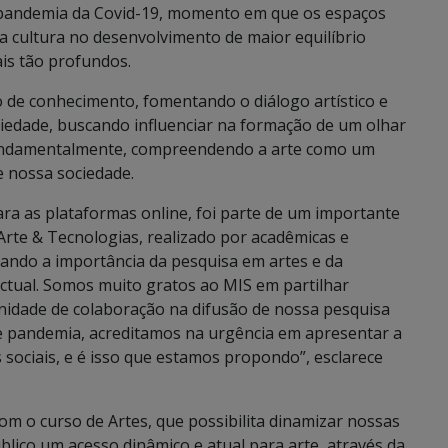
a pandemia da Covid-19, momento em que os espaços
da cultura no desenvolvimento de maior equilíbrio
is tão profundos.
o de conhecimento, fomentando o diálogo artístico e
ociedade, buscando influenciar na formação de um olhar
e fundamentalmente, compreendendo a arte como um
e nossa sociedade.
ara as plataformas online, foi parte de um importante
rte & Tecnologias, realizado por acadêmicas e
iando a importância da pesquisa em artes e da
ctual. Somos muito gratos ao MIS em partilhar
nidade de colaboração na difusão de nossa pesquisa
de pandemia, acreditamos na urgência em apresentar a
sociais, e é isso que estamos propondo”, esclarece
m o curso de Artes, que possibilita dinamizar nossas
público um acesso dinâmico e atual para arte, através da