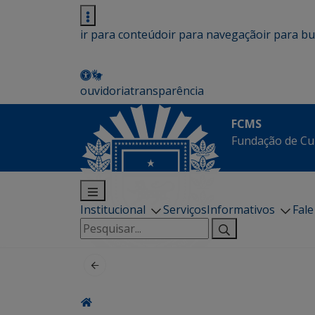
ir para conteúdo
ir para navegação
ir para b
ouvidoria
transparência
FCMS
Fundação de Cu
Institucional
Serviços
Informativos
Fal
Pesquisar
por: