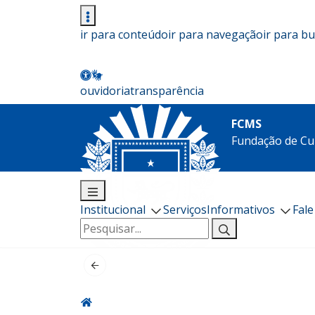
ir para conteúdo
ir para navegação
ir para b
ouvidoria
transparência
FCMS
Fundação de Cu
Institucional
Serviços
Informativos
Fal
Pesquisar
por: