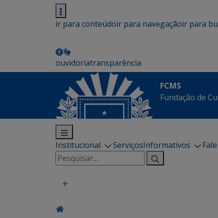
ir para conteúdo
ir para navegação
ir para b
ouvidoria
transparência
FCMS
Fundação de Cu
Institucional
Serviços
Informativos
Fal
Pesquisar
por: