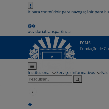
ir para conteúdo
ir para navegação
ir para b
ouvidoria
transparência
FCMS
Fundação de Cu
Institucional
Serviços
Informativos
Fal
Pesquisar
por: