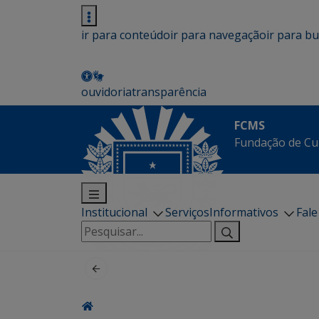
ir para conteúdo
ir para navegação
ir para b
ouvidoria
transparência
FCMS
Fundação de Cu
Institucional
Serviços
Informativos
Fal
Pesquisar
por: