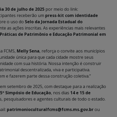
ia 30 de julho de 2025
por meio do link:
ticipantes receberão um
press-kit com identidade
obre o uso do
Selo da Jornada Estadual do
te as ações inscritas. As experiências mais relevantes
Práticas de Patrimônio e Educação Patrimonial em
 da FCMS,
Melly Sena
, reforça o convite aos municípios
unidade única para que cada cidade mostre seus
unidade com sua história. Nossa intenção é construir
rimonial descentralizada, viva e participativa.
m e fazerem parte dessa construção coletiva.”
 em setembro de 2025, com destaque para a realização
15º Simpósio de Educação
, nos dias
14 e 15 de
, pesquisadores e agentes culturais de todo o estado.
ail:
patrimonioculturalfcms@fcms.ms.gov.br
ou