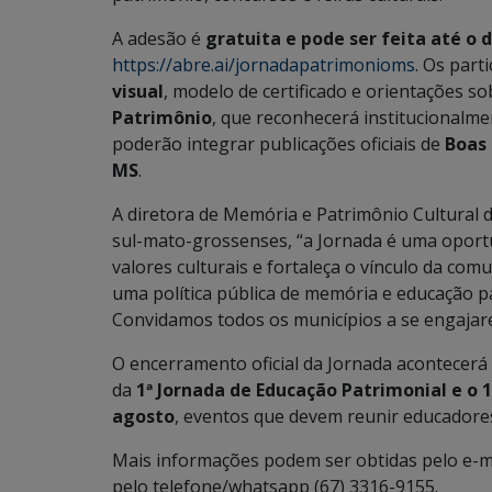
A adesão é
gratuita e pode ser feita até o d
https://abre.ai/jornadapatrimonioms
. Os par
visual
, modelo de certificado e orientações s
Patrimônio
, que reconhecerá institucionalmen
poderão integrar publicações oficiais de
Boas 
MS
.
A diretora de Memória e Patrimônio Cultural
sul-mato-grossenses, “a Jornada é uma oport
valores culturais e fortaleça o vínculo da com
uma política pública de memória e educação pat
Convidamos todos os municípios a se engajare
O encerramento oficial da Jornada acontecerá
da
1ª Jornada de Educação Patrimonial e o 
agosto
, eventos que devem reunir educadores
Mais informações podem ser obtidas pelo e-m
pelo telefone/whatsapp (67) 3316-9155.