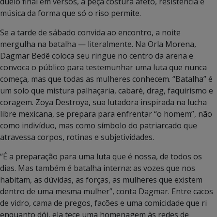
duelo final em versos, a peça costura afeto, resistência e
música da forma que só o riso permite.
Se a tarde de sábado convida ao encontro, a noite
mergulha na batalha — literalmente. Na Orla Morena,
Dagmar Bedê coloca seu ringue no centro da arena e
convoca o público para testemunhar uma luta que nunca
começa, mas que todas as mulheres conhecem. “Batalha” é
um solo que mistura palhaçaria, cabaré, drag, faquirismo e
coragem. Zoya Destroya, sua lutadora inspirada na lucha
libre mexicana, se prepara para enfrentar “o homem”, não
como indivíduo, mas como símbolo do patriarcado que
atravessa corpos, rotinas e subjetividades.
“É a preparação para uma luta que é nossa, de todos os
dias. Mas também é batalha interna: as vozes que nos
habitam, as dúvidas, as forças, as mulheres que existem
dentro de uma mesma mulher”, conta Dagmar. Entre cacos
de vidro, cama de pregos, facões e uma comicidade que ri
enquanto dói, ela tece uma homenagem às redes de