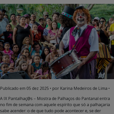
Publicado em
05 dez 2025
• por Karina Medeiros de Lima •
A IX Pantalhaç@s – Mostra de Palhaços do Pantanal entra
no fim de semana com aquele espírito que só a palhaçaria
sabe acender: o de que tudo pode acontecer e, se der