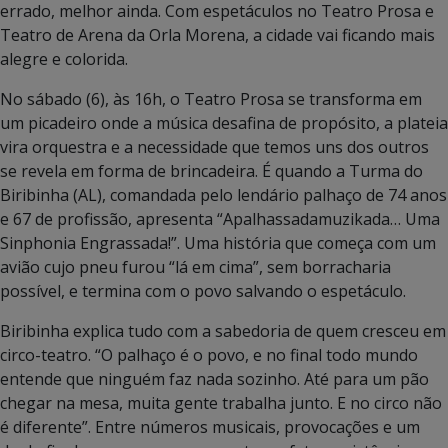
errado, melhor ainda. Com espetáculos no Teatro Prosa e
Teatro de Arena da Orla Morena, a cidade vai ficando mais
alegre e colorida.
No sábado (6), às 16h, o Teatro Prosa se transforma em
um picadeiro onde a música desafina de propósito, a plateia
vira orquestra e a necessidade que temos uns dos outros
se revela em forma de brincadeira. É quando a Turma do
Biribinha (AL), comandada pelo lendário palhaço de 74 anos
e 67 de profissão, apresenta “Apalhassadamuzikada… Uma
Sinphonia Engrassada!”. Uma história que começa com um
avião cujo pneu furou “lá em cima”, sem borracharia
possível, e termina com o povo salvando o espetáculo.
Biribinha explica tudo com a sabedoria de quem cresceu em
circo-teatro. “O palhaço é o povo, e no final todo mundo
entende que ninguém faz nada sozinho. Até para um pão
chegar na mesa, muita gente trabalha junto. E no circo não
é diferente”. Entre números musicais, provocações e um