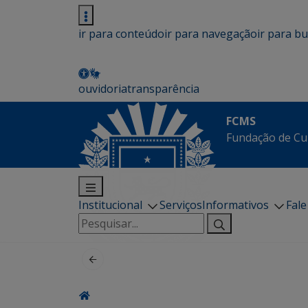
ir para conteúdo
ir para navegação
ir para b
ouvidoria
transparência
FCMS
Fundação de Cu
Institucional
Serviços
Informativos
Fal
Pesquisar
por: